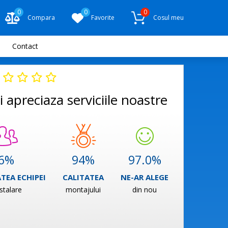
0
0
0
Compara
Favorite
Cosul meu
Contact
 apreciaza serviciile noastre
6
%
94
%
97.0
%
TEA ECHIPEI
CALITATEA
NE-AR ALEGE
stalare
montajului
din nou