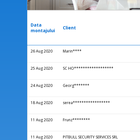
Data
Client
montajului
26 Aug 2020
Marin****
25 Aug 2020
SC HO******************
24 Aug 2020
Georg*******
18 Aug 2020
serea*****************
11 Aug 2020
Frunz********
11 Aug 2020
PITBULL SECURITY SERVICES SRL