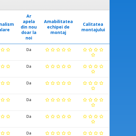
Ar
apela
Amabilitatea
nalism
Calitatea
din nou
echipei de
alare
montajului
doar la
montaj
noi
Da
Da
Da
Da
Da
Da