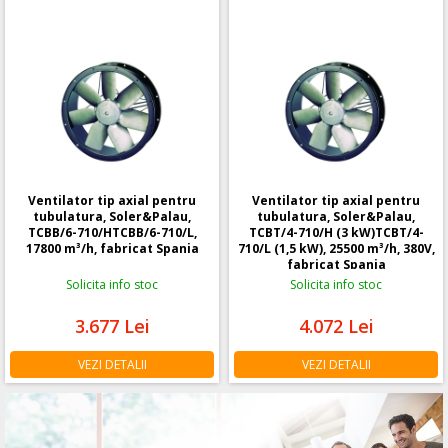
Ventilator tip axial pentru
Ventilator tip axial pentru
tubulatura, Soler&Palau,
tubulatura, Soler&Palau,
TCBB/6-710/HTCBB/6-710/L,
TCBT/4-710/H (3 kW)TCBT/4-
17800 m³/h, fabricat Spania
710/L (1,5 kW), 25500 m³/h, 380V,
fabricat Spania
Solicita info stoc
Solicita info stoc
3.677
Lei
4.072
Lei
VEZI DETALII
VEZI DETALII