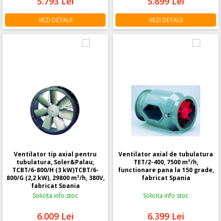
5.793
Lei
5.899
Lei
VEZI DETALII
VEZI DETALII
Ventilator tip axial pentru
Ventilator axial de tubulatura
tubulatura, Soler&Palau,
TET/2-400, 7500 m³/h,
TCBT/6-800/H (3 kW)TCBT/6-
functionare pana la 150 grade,
800/G (2,2 kW), 29800 m³/h, 380V,
fabricat Spania
fabricat Spania
Solicita info stoc
Solicita info stoc
6.009
Lei
6.399
Lei