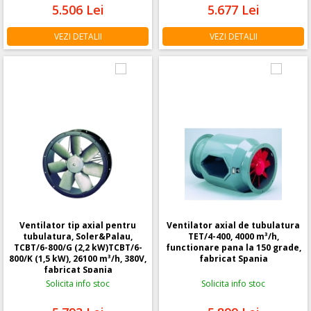
5.506
Lei
5.677
Lei
VEZI DETALII
VEZI DETALII
Ventilator tip axial pentru
Ventilator axial de tubulatura
tubulatura, Soler&Palau,
TET/4-400, 4000 m³/h,
TCBT/6-800/G (2,2 kW)TCBT/6-
functionare pana la 150 grade,
800/K (1,5 kW), 26100 m³/h, 380V,
fabricat Spania
fabricat Spania
Solicita info stoc
Solicita info stoc