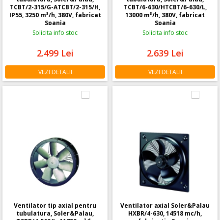
TCBT/2-315/G-ATCBT/2-315/H,
TCBT/6-630/HTCBT/6-630/L,
IP55, 3250 m³/h, 380V, fabricat
13000 m³/h, 380V, fabricat
Spania
Spania
Solicita info stoc
Solicita info stoc
2.499
Lei
2.639
Lei
VEZI DETALII
VEZI DETALII
Ventilator tip axial pentru
Ventilator axial Soler&Palau
tubulatura, Soler&Palau,
HXBR/4-630, 14518 mc/h,