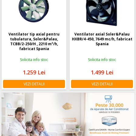
Ventilator tip axial pentru
Ventilator axial Soler&Palau
tubulatura, Soler&Palau,
HXBR/4-450, 7649 mc/h, fabricat
TCBB/2-250/H , 2210 m³/h,
Spania
fabricat Spania
Solicita info stoc
Solicita info stoc
1.259
Lei
1.499
Lei
VEZI DETALII
VEZI DETALII