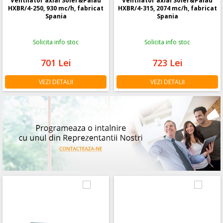
Ventilator axial Soler&Palau
Ventilator axial Soler&Palau
HXBR/4-250, 930 mc/h, fabricat
HXBR/4-315, 2074 mc/h, fabricat
Spania
Spania
Solicita info stoc
Solicita info stoc
701
Lei
723
Lei
VEZI DETALII
VEZI DETALII