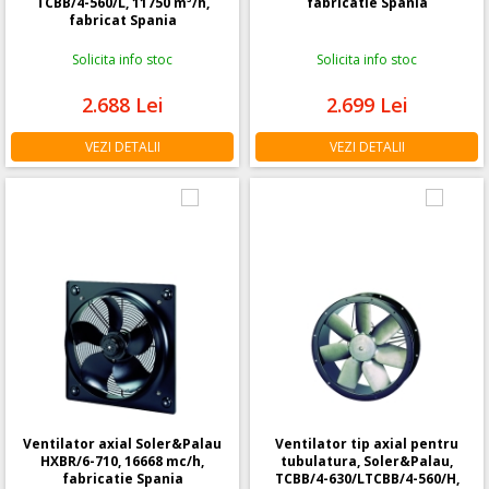
TCBB/4-560/L, 11750 m³/h,
fabricatie Spania
fabricat Spania
Solicita info stoc
Solicita info stoc
2.688
Lei
2.699
Lei
VEZI DETALII
VEZI DETALII
Ventilator axial Soler&Palau
Ventilator tip axial pentru
HXBR/6-710, 16668 mc/h,
tubulatura, Soler&Palau,
fabricatie Spania
TCBB/4-630/LTCBB/4-560/H,