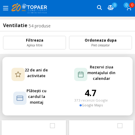
0
0
0
Ventilatie
54
produse
Filtreaza
Ordoneaza dupa
Aplica filtre
Pret crescator
Rezervi ziua
22 de ani de
montajului din
activitate
calendar
4.7
Plătești cu
cardul la
373 recenzii Google
montaj
Google Maps