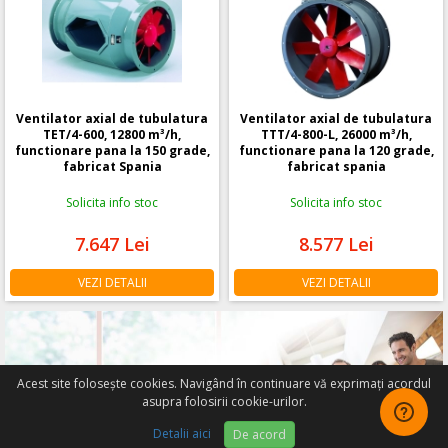
Ventilator axial de tubulatura
Ventilator axial de tubulatura
TET/4-600, 12800 m³/h,
TTT/4-800-L, 26000 m³/h,
functionare pana la 150 grade,
functionare pana la 120 grade,
fabricat Spania
fabricat spania
Solicita info stoc
Solicita info stoc
7.647
Lei
8.577
Lei
VEZI DETALII
VEZI DETALII
Acest site foloseşte cookies. Navigând în continuare vă exprimați acordul
asupra folosirii cookie-urilor.
WhatsApp
Detalii aici
De acord