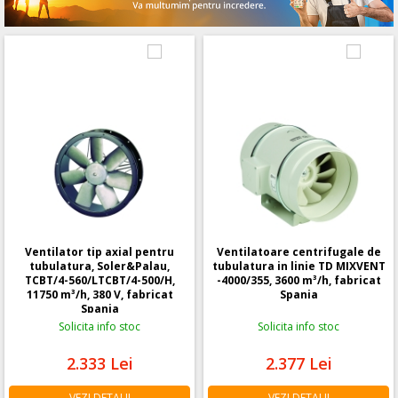
Ventilator tip axial pentru
Ventilatoare centrifugale de
tubulatura, Soler&Palau,
tubulatura in linie TD MIXVENT
TCBT/4-560/LTCBT/4-500/H,
-4000/355, 3600 m³/h, fabricat
11750 m³/h, 380 V, fabricat
Spania
Spania
Solicita info stoc
Solicita info stoc
2.333
Lei
2.377
Lei
VEZI DETALII
VEZI DETALII