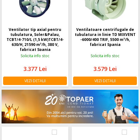
Ventilator tip axial pentru
Ventilatoare centrifugale de
tubulatura, Soler&Palau,
tubulatura in linie TD MIXVENT
TCBT/4-710/L (1,5 kW)TCBT/4-
-6000/400 TRIF, 5500 m³/h,
630/H, 21590 m³/h, 380 V,
fabricat Spania
fabricat Spania
Solicita info stoc
Solicita info stoc
3.377
Lei
3.579
Lei
VEZI DETALII
VEZI DETALII