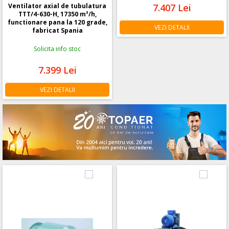
Ventilator axial de tubulatura
Ventilator axial de tubulatura
TTT/4-630-H, 17350 m³/h,
TET/6-600, 8000 m³/h,
functionare pana la 120 grade,
functionare pana la 150 grade,
fabricat Spania
fabricat Spania
Solicita info stoc
Solicita info stoc
7.399
Lei
7.407
Lei
VEZI DETALII
VEZI DETALII