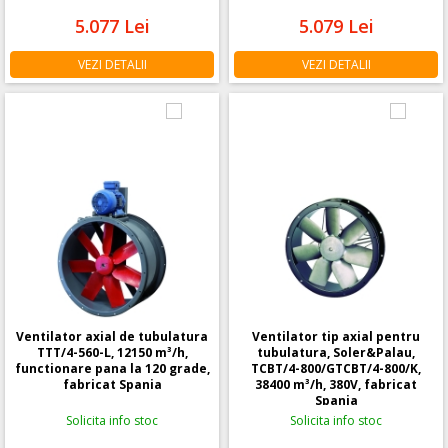
5.077
Lei
5.079
Lei
VEZI DETALII
VEZI DETALII
Ventilator axial de tubulatura
Ventilator tip axial pentru
TTT/4-560-L, 12150 m³/h,
tubulatura, Soler&Palau,
functionare pana la 120 grade,
TCBT/4-800/GTCBT/4-800/K,
fabricat Spania
38400 m³/h, 380V, fabricat
Spania
Solicita info stoc
Solicita info stoc