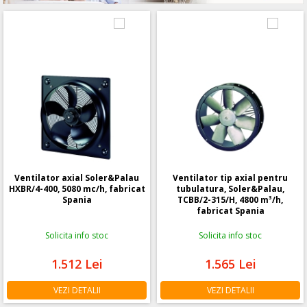
Ventilator axial Soler&Palau
Ventilator tip axial pentru
HXBR/4-400, 5080 mc/h, fabricat
tubulatura, Soler&Palau,
Spania
TCBB/2-315/H, 4800 m³/h,
fabricat Spania
Solicita info stoc
Solicita info stoc
1.512
Lei
1.565
Lei
VEZI DETALII
VEZI DETALII