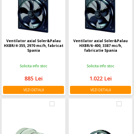
Ventilator axial Soler&Palau
Ventilator axial Soler&Palau
HXBR/4-355, 2970 mc/h, fabricat
HXBR/6-400, 3387 mc/h,
Spania
fabricatie Spania
Solicita info stoc
Solicita info stoc
885
Lei
1.022
Lei
VEZI DETALII
VEZI DETALII