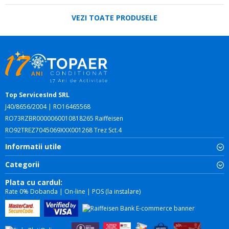
VEZI TOATE PRODUSELE
Top ServicesInd SRL
J40/8656/2004 | RO16465568
RO73RZBR0000060010818265 Raiffeisen
RO92TREZ7045069XXX001268 Trez Sct.4
Informatii utile
Categorii
Plata cu cardul:
Rate 0% Dobanda | On-line | POS (la instalare)