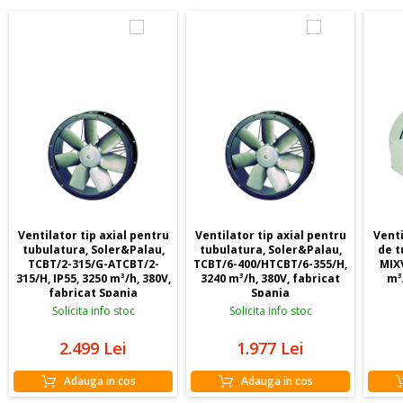
standardele ridicate de calitate! 👏❄️🏡
Ventilator tip axial pentru
Ventilator tip axial pentru
Venti
tubulatura, Soler&Palau,
tubulatura, Soler&Palau,
de t
TCBT/2-315/G-ATCBT/2-
TCBT/6-400/HTCBT/6-355/H,
MIXV
315/H, IP55, 3250 m³/h, 380V,
3240 m³/h, 380V, fabricat
m³
fabricat Spania
Spania
Solicita info stoc
Solicita info stoc
2.499
Lei
1.977
Lei
Adauga in cos
Adauga in cos