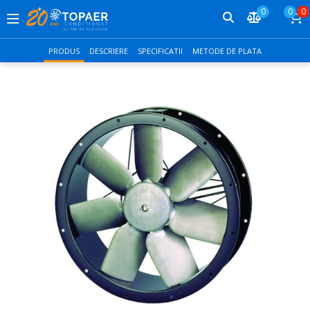
0
0
0
PRODUS
DESCRIERE
SPECIFICATII
METODE DE PLATA