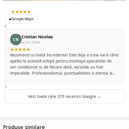
4.7
373 recenzii Google
●
Google Maps
Cristian Nicolae
CN
acum 2 luni
Recomand cu toată încrederea! Este deja a treia oară când
apelez la această echipă pentru montajul aparatelor de
aer condiționat și, de fiecare dată, serviciile au fost
impecabile. Profesionalismul, punctualitatea și atenția la
detalii îi caracterizează de la primul contact până la
finalizarea lucrării. Montajul a fost realizat cu grijă,
curățenie și respect față de proprietate, iar echipa a oferit
Vezi toate cele 373 recenzii Google →
explicații clare și soluții adaptate fiecărei situații. Se vede
experiența și seriozitatea cu care își desfășoară activitatea.
Este reconfortant să găsești profesioniști pe care te poți
baza de fiecare dată și pe care îi poți recomanda fără
rezerve. Cu siguranță voi apela din nou la serviciile lor și în
Produse similare
viitor. Mulțumesc pentru colaborarea excelentă și pentru