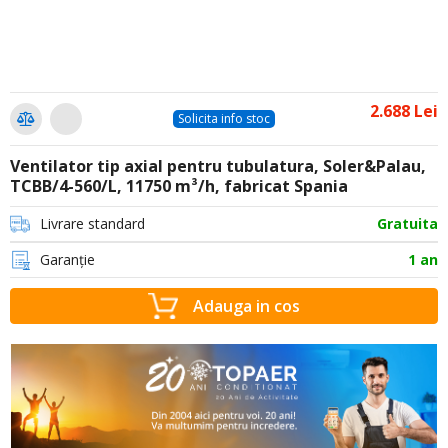
2.688 Lei
Solicita info stoc
Ventilator tip axial pentru tubulatura, Soler&Palau,
TCBB/4-560/L, 11750 m³/h, fabricat Spania
Livrare standard
Gratuita
Garanție
1 an
Adauga in cos