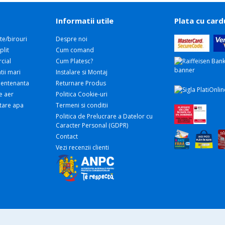
Informatii utile
Plata cu card
te/birouri
Despre noi
plit
Cum comand
cial
Cum Platesc?
tii mari
Instalare si Montaj
 Mentenanta
Returnare Produs
e aer
Politica Cookie-uri
atare apa
Termeni si conditii
Politica de Prelucrare a Datelor cu
Caracter Personal (GDPR)
Contact
Vezi recenzii clienti