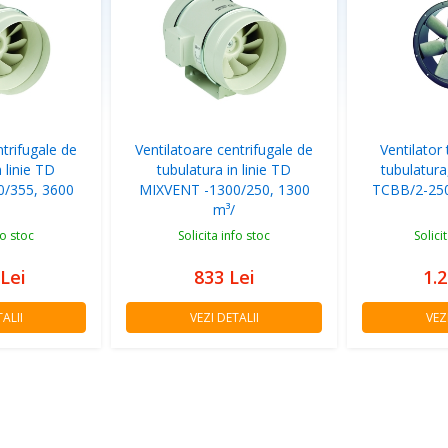
ntrifugale de
Ventilatoare centrifugale de
Ventilator 
n linie TD
tubulatura in linie TD
tubulatura
/355, 3600
MIXVENT -1300/250, 1300
TCBB/2-250
m³/
fo stoc
Solicita info stoc
Solici
Lei
833
Lei
1.
ALII
VEZI DETALII
VEZ