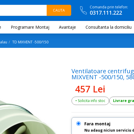
Comanda prin telefon:
0317.111.222
e
Programare Montaj
Avantaje
Consultanta la domiciliu
alau
TD MIXVENT -500/150
Ventilatoare centrifug
MIXVENT -500/150, 580
457 Lei
• Solicita info stoc
Livrare gr
Fara montaj
Nu adaug niciun serviciu 