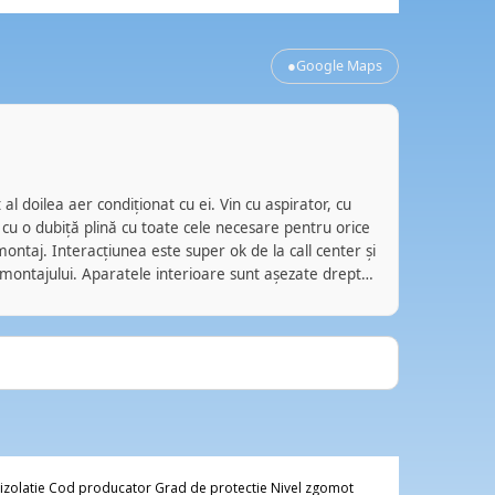
●
Google Maps
luci
LM
acum
al doilea aer condiționat cu ei. Vin cu aspirator, cu
Azi, 08.06
 cu o dubiță plină cu toate cele necesare pentru orice
de aer con
ontaj. Interacțiunea este super ok de la call center și
Programarea s-a realizat rapid, telefonic prin amabilitat
 montajului. Aparatele interioare sunt așezate drept
secretaria
, iar cele exterioare prinse zdravăn. Marfa e bună. Eu
veni repre
18.000 BTU în Pipera. Unul parcă e de anul trecut.
Mircea Mar
zile, și dă din coadă bine. Eu îi recomand. Nu am nicio
efectuat op
a. Pur și simplu așa au fost experiențele mele cu ei.
sfaturi si lamu
aceasta oc
Conditionat
modalitatil
iar factur
Multumesc 
izolatie Cod producator Grad de protectie Nivel zgomot