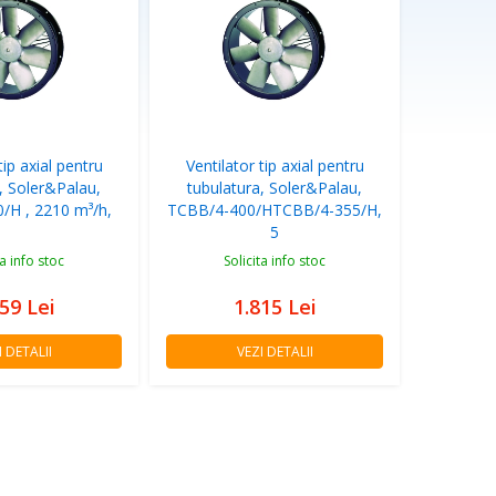
tip axial pentru
Ventilator tip axial pentru
, Soler&Palau,
tubulatura, Soler&Palau,
/H , 2210 m³/h,
TCBB/4-400/HTCBB/4-355/H,
5
ta info stoc
Solicita info stoc
259
Lei
1.815
Lei
I DETALII
VEZI DETALII