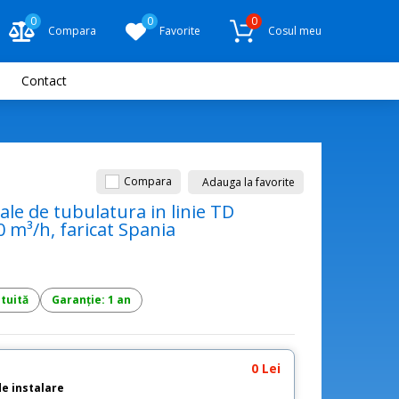
0
0
0
Compara
Favorite
Cosul meu
Contact
Compara
Adauga la favorite
ale de tubulatura in linie TD
 m³/h, faricat Spania
atuită
Garanție: 1 an
0 Lei
de instalare