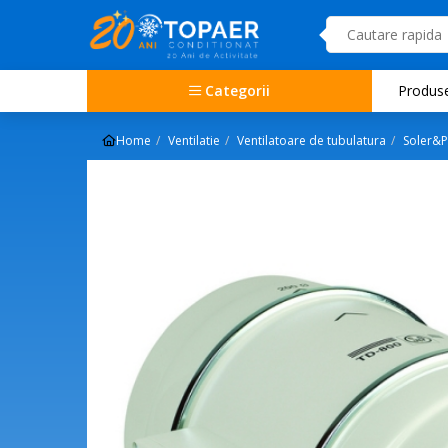
Categorii
Produs
Home
Ventilatie
Ventilatoare de tubulatura
Soler&P