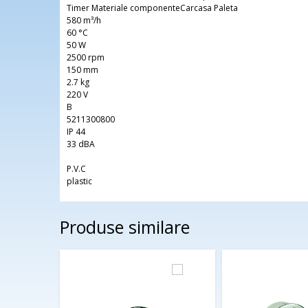
Timer Materiale componenteCarcasa Paleta
580 m³/h
60 °C
50 W
2500 rpm
150 mm
2.7 kg
220 V
B
5211300800
IP 44
33 dBA
P.V.C
plastic
Produse similare