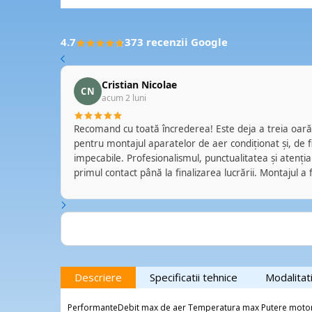
4.7
373 recenzii Google
Cristian Nicolae
CN
acum 2 luni
 echipa de
Recomand cu toată încrederea! Este deja a treia oară când apelez la această echipă
vreo
pentru montajul aparatelor de aer condiționat și, de fiecare dată, serviciile au fost
ei se
impecabile. Profesionalismul, punctualitatea și atenția l
arte
primul contact până la finalizarea lucrării. Montajul a fost realizat cu grijă, curățenie și
respect față de proprietate, iar echipa a oferit explicaț
fiecărei situații. Se vede experiența și seriozitatea cu 
Este reconfortant să găsești profesioniști pe care te p
care îi poți recomanda fără rezerve. Cu siguranță voi ap
în viitor. Mulțumesc pentru colaborarea excelentă și pentru standardele ridicate de
calitate! 👏❄️🏡
Descriere
Specificatii tehnice
Modalitat
PerformanteDebit max de aer Temperatura max Putere motor V