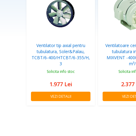
Ventilator tip axial pentru
Ventilatoare ce
tubulatura, Soler&Palau,
tubulatura i
TCBT/6-400/HTCBT/6-355/H,
MIXVENT -4000
3
m³/
Solicita info stoc
Solicita in
1.977
Lei
2.377
VEZI DETALII
VEZI DET