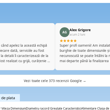
Alex Grigore
AG
acum 2 luni
Super profi oamenii! Am instalat 
burghie de toate dimensiunile și
a detalii îi caracterizează de la
necunoscută se poate întâlni la m
mai departe până la finalizarea
ii clare și soluții adaptate
pe perete, fără mizerie în urmă
care își desfășoară activitatea.
mi-am pus cu ei două Daikin de 
oți baza de fiecare dată și pe
Merge brici. Ălălalt e de câteva 
Vezi toate cele 373 recenzii Google →
ela din nou la serviciile lor și
obligație sau benficiu să fac ast
i de plata
iteza DimensiuniDiametru racord Greutate CaracteristiciAlimentare Clasa de 