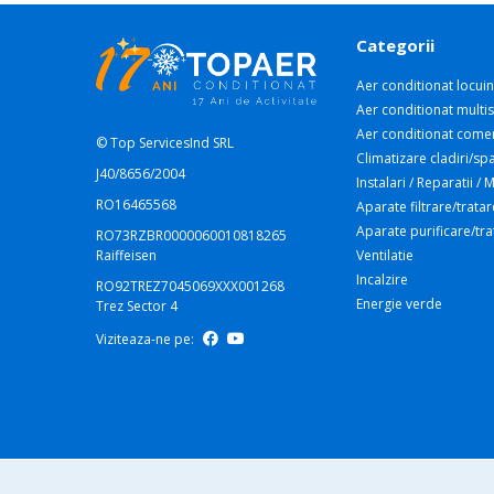
Categorii
Aer conditionat locuin
Aer conditionat multis
Aer conditionat comer
© Top ServicesInd SRL
Climatizare cladiri/spa
J40/8656/2004
Instalari / Reparatii /
RO16465568
Aparate filtrare/tratar
Aparate purificare/tr
RO73RZBR0000060010818265
Raiffeisen
Ventilatie
Incalzire
RO92TREZ7045069XXX001268
Energie verde
Trez Sector 4
Viziteaza-ne pe: