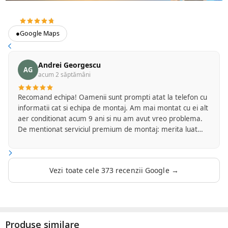
4.7
373 recenzii Google
●
Google Maps
Andrei Georgescu
AG
acum 2 săptămâni
Recomand echipa! Oamenii sunt prompti atat la telefon cu
informatii cat si echipa de montaj. Am mai montat cu ei alt
aer conditionat acum 9 ani si nu am avut vreo problema.
De mentionat serviciul premium de montaj: merita luat
intrucat ei se ocupa de tot inclusiv de finisajul final si
curatenia la locul de munca. Sunt foarte multumit!
Vezi toate cele 373 recenzii Google →
Produse similare