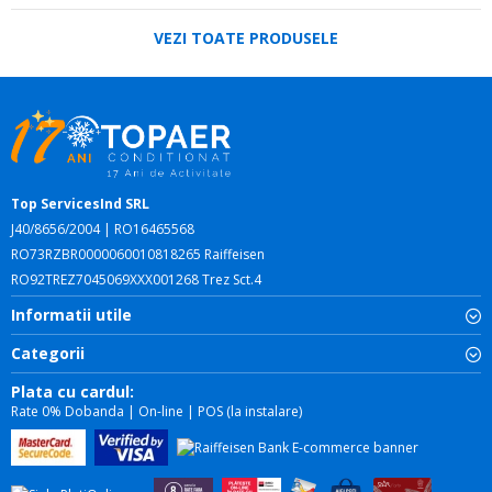
VEZI TOATE PRODUSELE
Top ServicesInd SRL
J40/8656/2004 | RO16465568
RO73RZBR0000060010818265 Raiffeisen
RO92TREZ7045069XXX001268 Trez Sct.4
Informatii utile
Categorii
Plata cu cardul:
Rate 0% Dobanda | On-line | POS (la instalare)