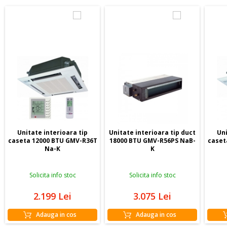
Unitate interioara tip
Unitate interioara tip duct
Uni
caseta 12000 BTU GMV-R36T
18000 BTU GMV-R56PS NaB-
caset
Na-K
K
Solicita info stoc
Solicita info stoc
2.199
Lei
3.075
Lei
Adauga in cos
Adauga in cos