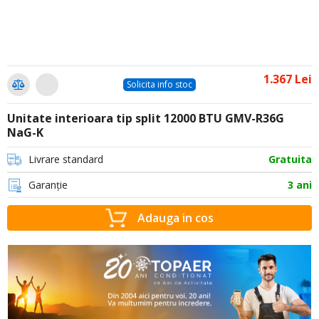
1.367 Lei
Solicita info stoc
Unitate interioara tip split 12000 BTU GMV-R36G
NaG-K
Livrare standard
Gratuita
Garanție
3 ani
Adauga in cos