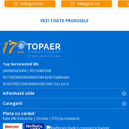
Adauga in cos
Adauga in cos
VEZI TOATE PRODUSELE
Top ServicesInd SRL
J40/8656/2004 | RO16465568
RO73RZBR0000060010818265 Raiffeisen
RO92TREZ7045069XXX001268 Trez Sct.4
Informatii utile
Categorii
Plata cu cardul:
Rate 0% Dobanda | On-line | POS (la instalare)