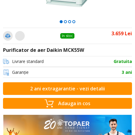
3.659 Lei
In stoc
Purificator de aer Daikin MCK55W
Livrare standard
Gratuita
Garanție
3 ani
2 ani extragarantie - vezi detalii
Adauga in cos