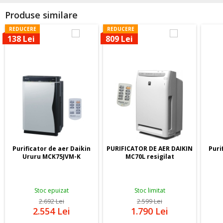
Produse similare
REDUCERE
REDUCERE
138 Lei
809 Lei
Purificator de aer Daikin
PURIFICATOR DE AER DAIKIN
Puri
Ururu MCK75JVM-K
MC70L resigilat
Stoc epuizat
Stoc limitat
2.692
Lei
2.599
Lei
2.554
Lei
1.790
Lei