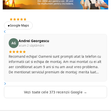
4.7
373 recenzii Google
●
Google Maps
Andrei Georgescu
AG
acum 2 săptămâni
Recomand echipa! Oamenii sunt prompti atat la telefon cu
informatii cat si echipa de montaj. Am mai montat cu ei alt
aer conditionat acum 9 ani si nu am avut vreo problema.
De mentionat serviciul premium de montaj: merita luat
intrucat ei se ocupa de tot inclusiv de finisajul final si
curatenia la locul de munca. Sunt foarte multumit!
Vezi toate cele 373 recenzii Google →