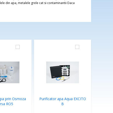
interesate 
ele din apa, metalele grele cat si contaminantii Daca
 apa prin Osmoza
Purificator apa Aqua EXCITO
ersa RO5
B