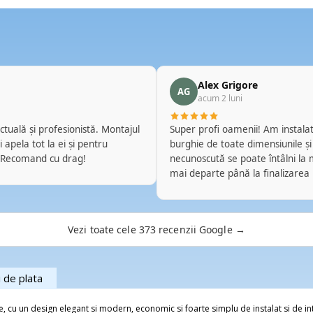
Alex Grigore
AG
acum 2 luni
ctuală și profesionistă. Montajul
Super profi oamenii! Am instalat 
 apela tot la ei și pentru
burghie de toate dimensiunile și
 Recomand cu drag!
necunoscută se poate întâlni la m
mai departe până la finalizarea
pe perete, fără mizerie în urmă
mi-am pus cu ei două Daikin de 
Merge brici. Ălălalt e de câteva 
Vezi toate cele 373 recenzii Google →
obligație sau benficiu să fac ast
i de plata
re, cu un design elegant si modern, economic si foarte simplu de instalat si de in