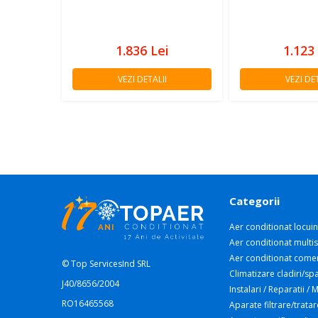
1.836
Lei
1.123
VEZI DETALII
VEZI DET
Categorii
Aer conditionat locuin
Aer conditionat multis
Aer conditionat comer
© Top ServicesInd SRL
Climatizare cladiri/spa
J40/8656/2004
Instalari / Reparatii /
RO16465568
Aparate filtrare/tratar