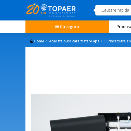
Categorii
Produs
Home
Aparate purificare/tratare apa
Purificatoare a