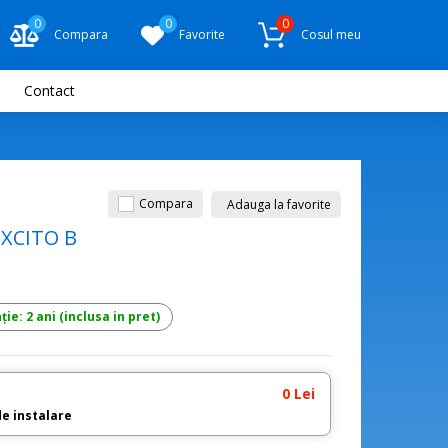
0
0
0
Compara
Favorite
Cosul meu
Contact
Compara
Adauga la favorite
EXCITO B
ie: 2 ani (inclusa in pret)
0 Lei
de instalare