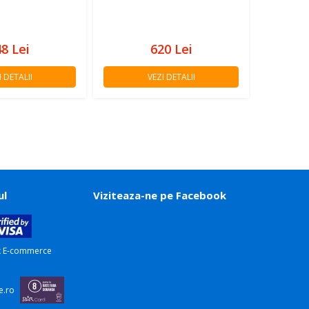
48
Lei
620
Lei
I DETALII
VEZI DETALII
ul
Viziteaza-ne pe Facebook