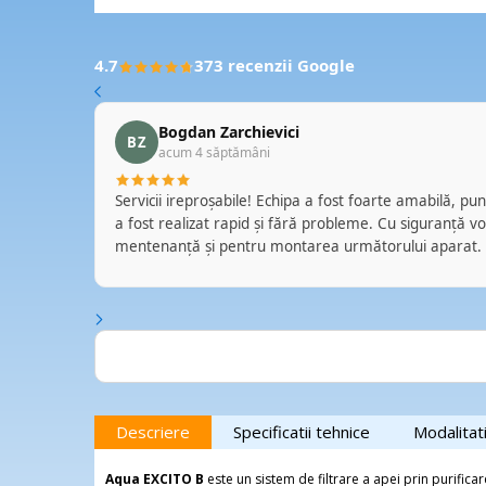
4.7
373 recenzii Google
Bogdan Zarchievici
BZ
acum 4 săptămâni
Servicii ireproșabile! Echipa a fost foarte amabilă, pun
a fost realizat rapid și fără probleme. Cu siguranță voi
zează de la
mentenanță și pentru montarea următorului aparat.
ptate
ivitatea.
tă și pe
ile lor și
Descriere
Specificatii tehnice
Modalitat
Aqua EXCITO B
este un sistem de filtrare a apei prin purifica