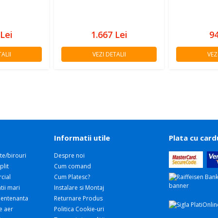
Lei
1.667
Lei
9
ALII
VEZI DETALII
VEZ
Informatii utile
Plata cu card
te/birouri
Despre noi
plit
Cum comand
cial
Cum Platesc?
tii mari
Instalare si Montaj
 Mentenanta
Returnare Produs
e aer
Politica Cookie-uri