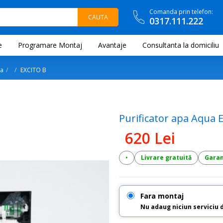
Comanda prin telefon:
0317.111.222
e
Programare Montaj
Avantaje
Consultanta la domiciliu
pa
EXCITO B
Purificator apa Aqua 
620 Lei
•
Livrare gratuită
Garanț
Fara montaj
Nu adaug niciun serviciu 