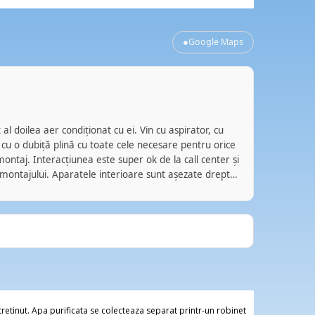
●
Google Maps
luci
LM
acum
al doilea aer condiționat cu ei. Vin cu aspirator, cu
Azi, 08.06
 cu o dubiță plină cu toate cele necesare pentru orice
de aer con
ontaj. Interacțiunea este super ok de la call center și
Programarea s-a realizat rapid, telefonic prin amabilitat
 montajului. Aparatele interioare sunt așezate drept
secretaria
, iar cele exterioare prinse zdravăn. Marfa e bună. Eu
veni repre
18.000 BTU în Pipera. Unul parcă e de anul trecut.
Mircea Mar
zile, și dă din coadă bine. Eu îi recomand. Nu am nicio
efectuat op
a. Pur și simplu așa au fost experiențele mele cu ei.
sfaturi si lamu
aceasta oc
Conditionat
modalitatil
iar factur
Multumesc 
tretinut. Apa purificata se colecteaza separat printr-un robinet