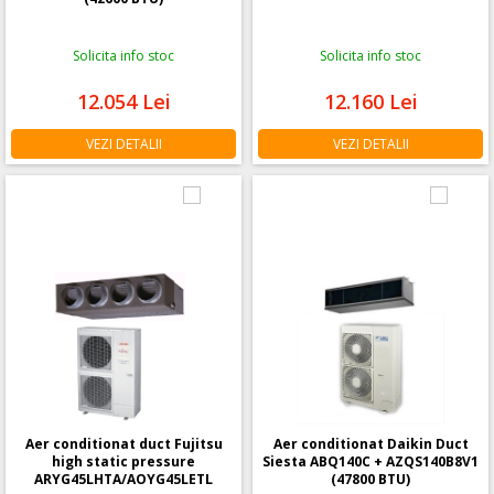
Solicita info stoc
Solicita info stoc
12.054
Lei
12.160
Lei
VEZI DETALII
VEZI DETALII
Aer conditionat duct Fujitsu
Aer conditionat Daikin Duct
high static pressure
Siesta ABQ140C + AZQS140B8V1
ARYG45LHTA/AOYG45LETL
(47800 BTU)