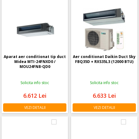
Aparat aer conditionat tip duct
Aer conditionat Daikin Duct Sky
Midea MTI-24FNXD0 /
FBQ35D + RXS35L3 (12000 BTU)
MOU24FN8-QD0
Solicita info stoc
Solicita info stoc
6.612
Lei
6.633
Lei
VEZI DETALII
VEZI DETALII