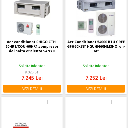
Aer conditionat CHIGO CTH-
Aer Conditionat 54000 BTU GREE
60HR1/COU-60HR1,compresor
GFH60K3B1I-GUHN60NM3HO, on-
de inalta eficienta SANYO
off
Solicita info stoc
Solicita info stoc
9.025
Lei
7.245
Lei
7.252
Lei
VEZI DETALII
VEZI DETALII