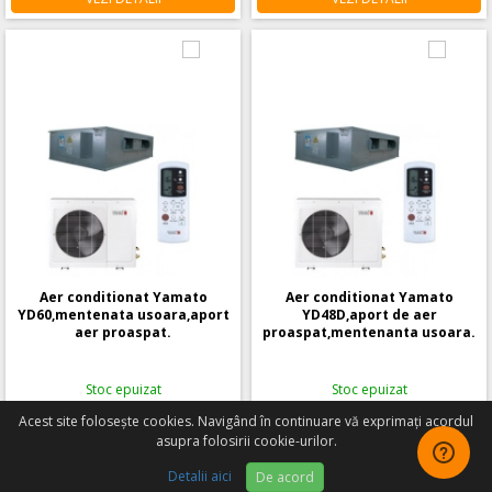
Aer conditionat Yamato
Aer conditionat Yamato
YD60,mentenata usoara,aport
YD48D,aport de aer
aer proaspat.
proaspat,mentenanta usoara.
Stoc epuizat
Stoc epuizat
Acest site foloseşte cookies. Navigând în continuare vă exprimați acordul
6.199
Lei
6.926
Lei
asupra folosirii cookie-urilor.
WhatsApp
Detalii aici
De acord
VEZI DETALII
VEZI DETALII