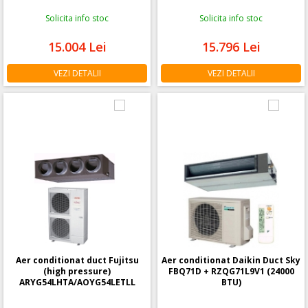
Solicita info stoc
Solicita info stoc
15.004
Lei
15.796
Lei
VEZI DETALII
VEZI DETALII
Aer conditionat duct Fujitsu
Aer conditionat Daikin Duct Sky
(high pressure)
FBQ71D + RZQG71L9V1 (24000
ARYG54LHTA/AOYG54LETLL
BTU)