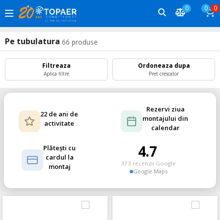
0
0
0
Pe tubulatura
66
produse
Filtreaza
Ordoneaza dupa
Aplica filtre
Pret crescator
Rezervi ziua
22 de ani de
montajului din
activitate
calendar
4.7
Plătești cu
cardul la
373 recenzii Google
montaj
Google Maps