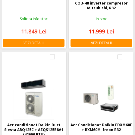
COU-48 inverter compresor
Mitsubishi, R32
Solicita info stoc
In stoc
11.849
Lei
11.999
Lei
VEZI DETALII
VEZI DETALII
Aer conditionat Daikin Duct
Aer Conditionat Daikin FDXM60F
Siesta ABQ125C + AZQS125B8V1
+ RXM60M, freon R32
(42600 BTU)