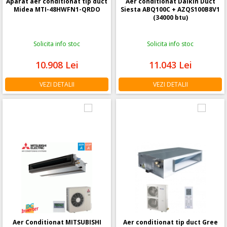
Aparat aer conditionat tip duct
Aer conditionat Daikin Duct
Midea MTI-48HWFN1-QRDO
Siesta ABQ100C + AZQS100B8V1
(34000 btu)
Solicita info stoc
Solicita info stoc
10.908
Lei
11.043
Lei
VEZI DETALII
VEZI DETALII
Aer Conditionat MITSUBISHI
Aer conditionat tip duct Gree