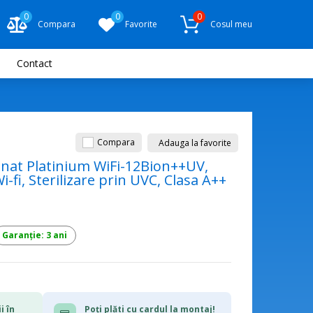
0
0
0
Compara
Favorite
Cosul meu
Contact
Compara
Adauga la favorite
onat Platinium WiFi-12Bion++UV,
-fi, Sterilizare prin UVC, Clasa A++
Garanție: 3 ani
i în
Poți plăti cu cardul la montaj!