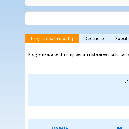
 e bună. Eu
respect față de proprietate, iar echipa a oferit explicaț
trecut.
fiecărei situații. Se vede experiența și seriozitatea cu 
u am nicio
Este reconfortant să găsești profesioniști pe care te p
e cu ei.
care îi poți recomanda fără rezerve. Cu siguranță voi ap
în viitor. Mulțumesc pentru colaborarea excelentă și pentru standardele ridicate de
calitate! 👏❄️🏡
Programeaza montaj
Descriere
Specifi
Programeaza-te din timp pentru instalarea noului tau 
SAMBATA
LUNI