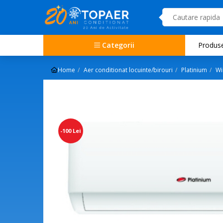
Categorii
Produs
Home
Aer conditionat locuinte/birouri
Platinium
Wi
-100 Lei