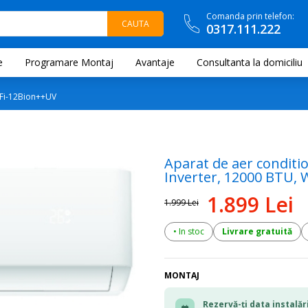
Comanda prin telefon:
0317.111.222
e
Programare Montaj
Avantaje
Consultanta la domiciliu
Fi-12Bion++UV
Aparat de aer conditi
Inverter, 12000 BTU, Wi
1.899 Lei
1.999 Lei
• In stoc
Livrare gratuită
MONTAJ
Rezervă-ți data instalări