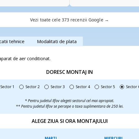
ii clare și soluții adaptate
veni reprezentantul firmei Top A
care își desfășoară activitatea.
Mircea Marinica a fost foarte pu
oți baza de fiecare dată și pe
efectuat operatiunile de revizie s
Vezi toate cele 373 recenzii Google →
ela din nou la serviciile lor și
sfaturi si lamuriri privind modul de folosire 
aceasta ocazie ca si acum doi ani
Conditionat a lucrat la fel de pro
modalitatile de plata pot fi realiz
catii tehnice
Modalitati de plata
iar factura pt lucrari am primit
Multumesc firmei Top Aer si feli
aparat de aer conditionat.
interesate sa apeleze la produsele
DORESC MONTAJ IN
Sector 1
Sector 2
Sector 3
Sector 4
Sector 5
Sector 
* Pentru judetul Ilfov alegeti sectorul cel mai apropiat.
** Pentru judetul Ilfov se percepe o taxa suplimentara de 250 lei.
ALEGE ZIUA SI ORA MONTAJULUI
MARTI
MIERCURI