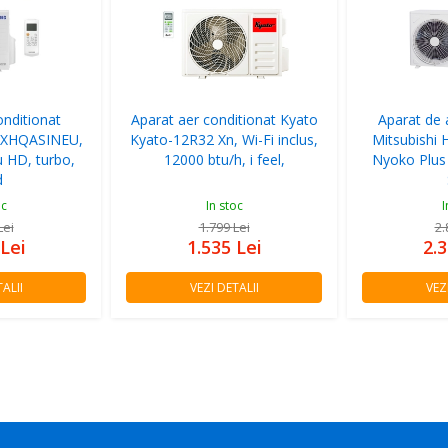
onditionat
Aparat aer conditionat Kyato
Aparat de 
TXHQASINEU,
Kyato-12R32 Xn, Wi-Fi inclus,
Mitsubishi 
ru HD, turbo,
12000 btu/h, i feel,
Nyoko Plu
d
oc
In stoc
I
Lei
1.799
Lei
2
Lei
1.535
Lei
2.
ALII
VEZI DETALII
VEZ