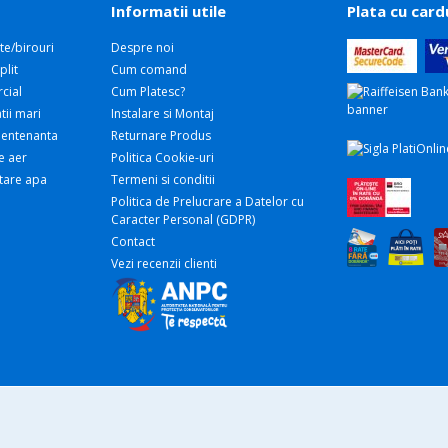
Informatii utile
Plata cu card
te/birouri
Despre noi
plit
Cum comand
cial
Cum Platesc?
tii mari
Instalare si Montaj
 Mentenanta
Returnare Produs
e aer
Politica Cookie-uri
atare apa
Termeni si conditii
Politica de Prelucrare a Datelor cu
Caracter Personal (GDPR)
Contact
Vezi recenzii clienti
Powered by