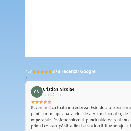
4.7
373 recenzii Google
Cristian Nicolae
CN
acum 2 luni
ator, cu
Recomand cu toată încrederea! Este deja a treia oară când apelez la această echipă
ntru orice
pentru montajul aparatelor de aer condiționat și, de fiecare dată, serviciile au fost
l center și
impecabile. Profesionalismul, punctualitatea și atenția l
ate drept
primul contact până la finalizarea lucrării. Montajul a fost realizat cu grijă, curățenie și