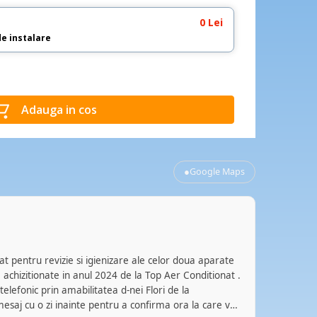
0 Lei
de instalare
Adauga in cos
●
Google Maps
Bog
BZ
acum
 pentru revizie si igienizare ale celor doua aparate
Servicii ir
achizitionate in anul 2024 de la Top Aer Conditionat .
a fost real
mentenanț
mesaj cu o zi inainte pentru a confirma ora la care va