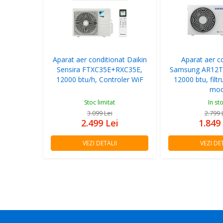
Aparat aer conditionat Daikin
Aparat aer c
Sensira FTXC35E+RXC35E,
Samsung AR12
12000 btu/h, Controler WiF
12000 btu, filt
mo
Stoc limitat
In st
3.099
Lei
2.799
2.499
Lei
1.849
VEZI DETALII
VEZI DET