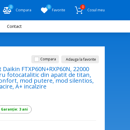
0
0
0
Compara
Favorite
Cosul meu
Contact
Compara
Adauga la favorite
at Daikin FTXP60N+RXP60N, 22000
tru fotocatalitic din apatit de titan,
nfort, mod putere, mod silentios,
cire, A+ incalzire
Garanție: 3 ani