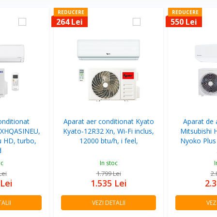
REDUCERE
REDUCERE
264 Lei
550 Lei
onditionat
Aparat aer conditionat Kyato
Aparat de 
TXHQASINEU,
Kyato-12R32 Xn, Wi-Fi inclus,
Mitsubishi 
ru HD, turbo,
12000 btu/h, i feel,
Nyoko Plu
d
oc
In stoc
I
Lei
1.799
Lei
2
Lei
1.535
Lei
2.
ALII
VEZI DETALII
VEZ