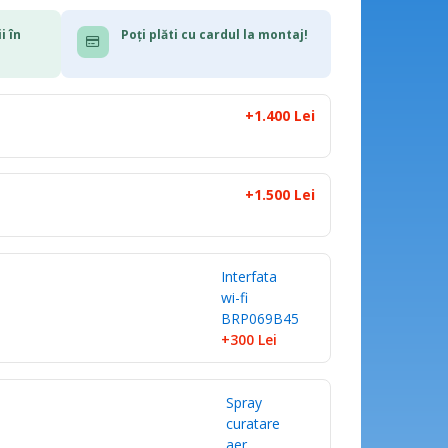
i în
Poți plăti cu cardul la montaj!
+1.400 Lei
+1.500 Lei
Interfata
wi-fi
BRP069B45
+300
Lei
Spray
curatare
aer