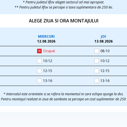
* Pentru judetul Ilfov alegeti sectorul cel mai apropiat.
** Pentru judetul Ilfov se percepe o taxa suplimentara de 250 lei.
ALEGE ZIUA SI ORA MONTAJULUI
MIERCURI
JOI
12.08.2026
13.08.2026
Ocupat
08-10
10-12
10-12
12-15
12-15
13-16
13-16
* Intervalul este orientativ si se refera la momentul in care echipa ajunge la dvs.
 Pentru montajul realizat in ziua de sambata se percepe un cost suplimentar de 250 