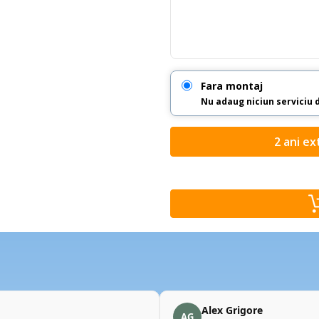
Fara montaj
Nu adaug niciun serviciu 
2 ani ex
Alex Grigore
AG