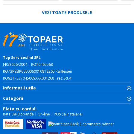
VEZI TOATE PRODUSELE
Top ServicesInd SRL
J40/8656/2004 | RO16465568
RO73RZBR0000060010818265 Raiffeisen
RO92TREZ7045069XXX001268 Trez Sct.4
Informatii utile
Categorii
Plata cu cardul:
Rate 0% Dobanda | On-line | POS (la instalare)