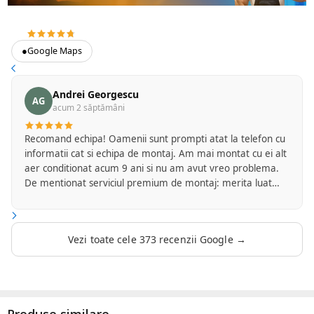
4.7
373 recenzii Google
●
Google Maps
Andrei Georgescu
AG
acum 2 săptămâni
Recomand echipa! Oamenii sunt prompti atat la telefon cu
informatii cat si echipa de montaj. Am mai montat cu ei alt
aer conditionat acum 9 ani si nu am avut vreo problema.
De mentionat serviciul premium de montaj: merita luat
intrucat ei se ocupa de tot inclusiv de finisajul final si
curatenia la locul de munca. Sunt foarte multumit!
Vezi toate cele 373 recenzii Google →