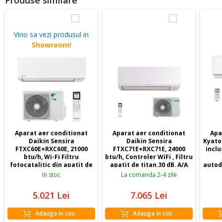
Produse similare
Vino sa vezi produsul in
Showroom!
Aparat aer conditionat
Aparat aer conditionat
Apa
Daikin Sensira
Daikin Sensira
Kyato
FTXC60E+RXC60E, 21000
FTXC71E+RXC71E, 24000
inclus
btu/h, Wi-Fi Filtru
btu/h, Controler WiFi , Filtru
fotocatalitic din apatit de
apatit de titan,30 dB, A/A
autod
titan, freon R32, 30 dB,
a
In stoc
La comanda 2-4 zile
A++/A+
5.021
Lei
7.065
Lei
Adauga in cos
Adauga in cos