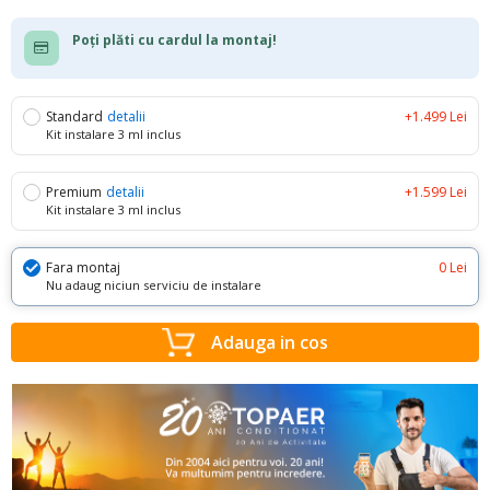
Poți plăti cu cardul la montaj!
Standard
detalii
+1.499 Lei
Kit instalare 3 ml inclus
Premium
detalii
+1.599 Lei
Kit instalare 3 ml inclus
Fara montaj
0 Lei
Nu adaug niciun serviciu de instalare
Adauga in cos